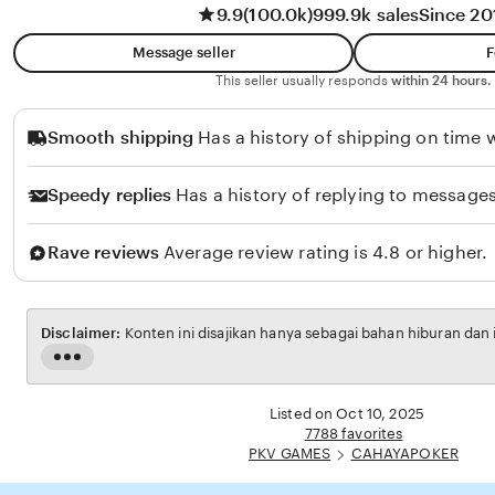
9.9
(100.0k)
999.9k sales
Since 20
Message seller
F
This seller usually responds
within 24 hours.
Smooth shipping
Has a history of shipping on time w
Speedy replies
Has a history of replying to messages
Rave reviews
Average review rating is 4.8 or higher.
Disclaimer:
Konten ini disajikan hanya sebagai bahan hibur
Read
the
full
Listed on Oct 10, 2025
description
7788 favorites
PKV GAMES
CAHAYAPOKER