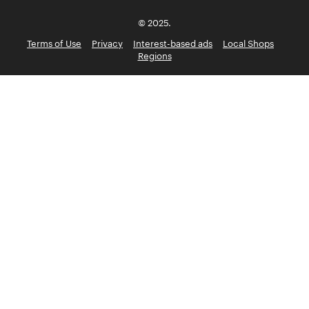
© 2025.
Terms of Use
Privacy
Interest-based ads
Local Shops
Regions