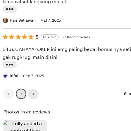
stars
lama satset langsung masuk.
b
g
y
r
L
R
e
i
Hari Setiawan
MEI 7, 2025
u
v
s
d
i
5
t
5
Recommends
This item
out
i
e
i
of
Situs CAHAYAPOKER ini emg paling beda, bonus nya setiap
5
S
w
n
stars
gak rugi-rugi main disini
a
b
g
l
y
r
L
i
L
e
i
Rifai
Sep 7, 2025
m
u
v
s
k
i
t
Previous
Next
Sho
1
page
page
m
e
i
a
w
n
Photos from reviews
n
b
g
W
y
r
i