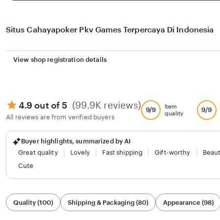
Situs Cahayapoker Pkv Games Terpercaya Di Indonesia
View shop registration details
(99.9K reviews)
4.9 out of 5
Item
9/9
9/9
quality
All reviews are from verified buyers
Buyer highlights, summarized by AI
Great quality
Lovely
Fast shipping
Gift-worthy
Beaut
Cute
Filter
Quality (100)
Shipping & Packaging (80)
Appearance (98)
by
category