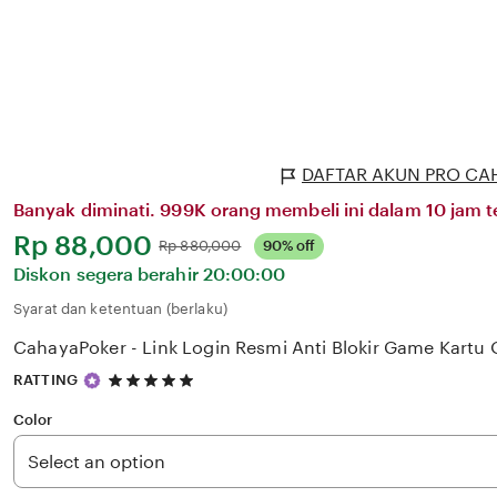
DAFTAR AKUN PRO CA
Banyak diminati. 999K orang membeli ini dalam 10 jam te
Harga:
Rp 88,000
Normal:
Rp 880,000
90% off
Diskon segera berahir
20:00:00
Syarat dan ketentuan (berlaku)
CahayaPoker - Link Login Resmi Anti Blokir Game Kartu 
5
RATTING
out
of
Color
5
stars