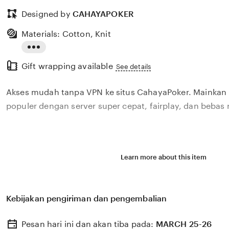
Designed by
CAHAYAPOKER
Materials: Cotton, Knit
Read
Gift wrapping available
the
See details
full
Akses mudah tanpa VPN ke situs CahayaPoker. Mainkan
description
populer dengan server super cepat, fairplay, dan bebas
Learn more about this item
Kebijakan pengiriman dan pengembalian
Pesan hari ini dan akan tiba pada:
MARCH 25-26