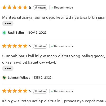
5
5
Recommends
This item
out
of
Mantep situsnya, cuma depo kecil wd nya bisa bikin jaja
5
stars
L
i
Rudi Salim
NOV 5, 2025
s
5
t
5
Recommends
This item
out
i
of
Sumpah baru kali ini gw maen disitus yang paling gacor
5
n
stars
dikasih wd 5jt kaget gw wkwk
g
r
L
e
i
Lukman Wijaya
DES 2, 2025
v
s
i
5
t
5
Recommends
This item
out
e
i
of
Kalo gw si tetep setiap disitus ini, proses nya cepet ma
5
w
n