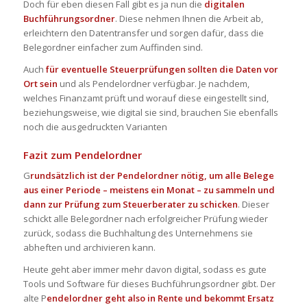
Doch für eben diesen Fall gibt es ja nun die
digitalen
Buchführungsordner
. Diese nehmen Ihnen die Arbeit ab,
erleichtern den Datentransfer und sorgen dafür, dass die
Belegordner
einfacher zum Auffinden sind.
Auch
für eventuelle
Steuerprüfungen
sollten die Daten vor
Ort sein
und als
Pendelordner
verfügbar. Je nachdem,
welches Finanzamt prüft und worauf diese eingestellt sind,
beziehungsweise, wie digital sie sind, brauchen Sie ebenfalls
noch die ausgedruckten Varianten
Fazit zum
Pendelordner
G
rundsätzlich ist der
Pendelordner
nötig, um alle Belege
aus einer Periode – meistens ein Monat – zu sammeln und
dann zur Prüfung zum
Steuerberater
zu schicken
. Dieser
schickt alle
Belegordner
nach erfolgreicher Prüfung wieder
zurück, sodass die Buchhaltung des Unternehmens sie
abheften und archivieren kann.
Heute geht aber immer mehr davon digital, sodass es gute
Tools und Software für dieses
Buchführungsordner
gibt. Der
alte
P
endelordner
geht also in Rente und bekommt Ersatz