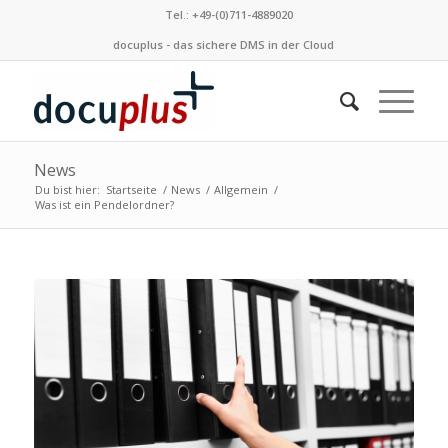
Tel.: +49-(0)711-4889020
docuplus - das sichere DMS in der Cloud
News
Du bist hier:
Startseite
/
News
/
Allgemein
/
Was ist ein Pendelordner?