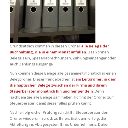
Grundsätzlich kommen in diesen Ordner
alle Belege der
Buchhaltung, die in einem Monat anfallen
. Das können
Belege sein,
Spesenabrechnungen
,
Zahlungseingänger
oder
auch
Zahlungsausgänge
.
Nun kommen diese Belege alle gesammelt monatlich in einen
Belegordner
. Dieser
Pendelordner
ist
ein
Leitordner
, in dem
die haptischen Belege zwischen der Firma und ihrem
Steuerberater
monatlich hin und her pendeln
. Denn
nachdem Sie alle Belege sammelten, kommt der Ordner zum
Steuerberater, damit dieser alles prüfen
kannt
.
Nach erfolgreicher Prüfung schickt Ihr Steuerberater den
Ordner wiederum zurück zu Ihnen. Erst dann erfolgt die
Abheftung
ins
Ablagesystem
Ihres Unternehmens. Daher