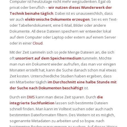
Computer ist heutzutage nicht mehr wegzudenken. Egal ob
privat oder beruflich –
wir nutzen dieses Wunderwerk der
Technik beinahe täglich
. Dabei ist es unausweichlich, dass
wir auch
elektronische Dokumente erzeugen
. Sei es ein Text-
oder Tabellendokument, eine E-Mail, Bilder oder andere
Dokumente. All diese Dateien speichern wir entweder lokal
auf dem Computer oder Laptop oder extern auf einem Server
oder in einer
Cloud
.
Mit der Zeit sammeln sich so jede Menge Dateien an, die sich
oft
unsortiert auf dem Speichermedium
tummeln. Möchte
man nun ein Dokument wieder aufrufen, das man vor einigen
Monaten erstellt hat, kann die Suche danach schon mal etwas
Zeit kosten. Unterschiedliche Studien haben ergeben, dass
ein Mitarbeiter täglich
im Durchschnitt eine halbe Stunde mit
der Suche nach Dokumenten beschäftigt
ist.
Durch ein
DMS
kann man diese Zeit sparen. Durch
die
integrierte Suchfunktion
lassen sich bestimmte Dateien
schnell finden. Man kann im Volltext suchen oder auch nach
bestimmten Dateiformaten filtern. Des Weitern ist es möglich,
sogenannte Metadaten zu arbeiten und so bspw. nach
bestimmten Rechnungsnummern zu suchen. Auf dieses Weise