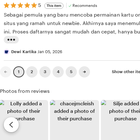
H
i
5
5
w
Recommends
This item
out
i
n
b
Sebagai pemula yang baru mencoba permainan kartu on
of
d
5
g
y
situs yang ramah untuk newbie. Akhirnya saya menem
stars
a
r
S
ini. Proses daftarnya sangat mudah dan cepat, hanya b
y
e
i
Yang paling saya suka adalah bonus deposit yang diber
L
a
v
t
baru, jadi punya modal tambahan untuk belajar. Panduan
i
Dewi Kartika
Jan 05, 2026
t
i
i
lengkap, cocok buat yang baru mengenal permainan Ban
s
e
R
t
Previous
Next
w
2
3
4
5
Show other i
1
a
page
page
i
b
m
n
y
a
Photos from reviews
g
A
d
r
n
h
e
d
a
v
i
n
i
P
i
e
r