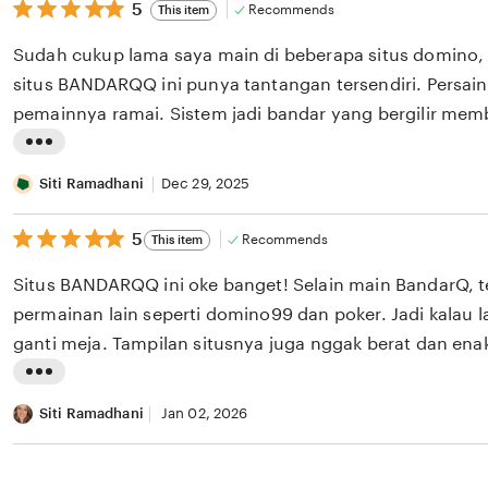
5
5
Recommends
This item
out
i
of
Sudah cukup lama saya main di beberapa situs domino,
n
5
stars
situs BANDARQQ ini punya tantangan tersendiri. Persai
g
pemainnya ramai. Sistem jadi bandar yang bergilir mem
r
monoton dan adil . Saya suka sensasi menantang pemain
e
L
mendapatkan nilai kartu tertinggi. Apalagi aksesnya bisa 
v
i
Siti Ramadhani
Dec 29, 2025
main kapan saja santai di rumah.
i
s
e
5
5
Recommends
This item
t
out
w
i
of
Situs BANDARQQ ini oke banget! Selain main BandarQ, t
b
5
n
stars
permainan lain seperti domino99 dan poker. Jadi kalau la
y
g
ganti meja. Tampilan situsnya juga nggak berat dan enak
R
r
beberapa kali withdraw lancar tanpa potongan, recomm
i
L
e
situs qq online terpercaya.
z
i
Siti Ramadhani
Jan 02, 2026
v
k
s
i
y
t
e