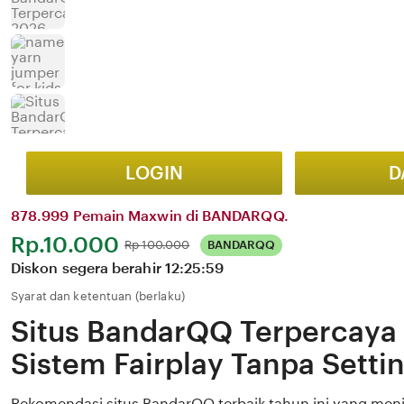
LOGIN
D
878.999 Pemain Maxwin di BANDARQQ.
Harga:
Rp.10.000
Normal:
Rp 100.000
BANDARQQ
Diskon segera berahir
12:25:59
Syarat dan ketentuan (berlaku)
Situs BandarQQ Terpercaya
Sistem Fairplay Tanpa Sett
Rekomendasi situs BandarQQ terbaik tahun ini yang me