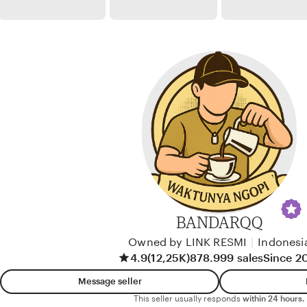
w
a
b
k
y
o
D
s
e
o
w
i
K
a
r
t
i
BANDARQQ
k
Owned by LINK RESMI
|
Indonesi
a
4.9
(12,25K)
878.999 sales
Since 2
Message seller
This seller usually responds
within 24 hours.