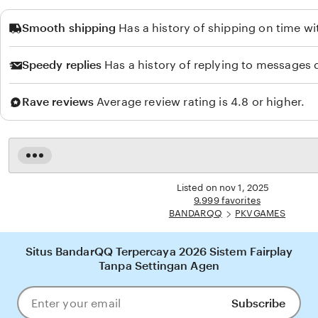
Smooth shipping
Has a history of shipping on time wi
Speedy replies
Has a history of replying to messages q
Rave reviews
Average review rating is 4.8 or higher.
Read
the
full
Listed on nov 1, 2025
description
9.999 favorites
BANDARQQ
PKVGAMES
Situs BandarQQ Terpercaya 2026 Sistem Fairplay
Tanpa Settingan Agen
Subscribe
Enter