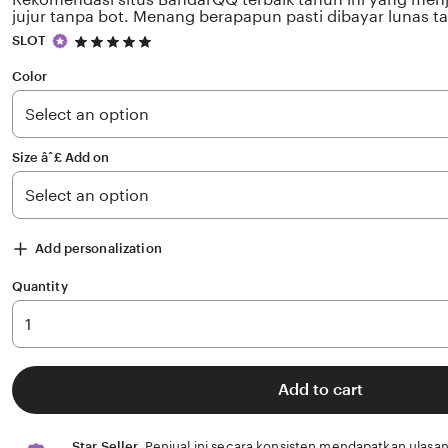
jujur tanpa bot. Menang berapapun pasti dibayar lunas 
5
SLOT
out
of
Color
5
stars
Size âˆ£ Add on
Add personalization
Quantity
Add to cart
Star Seller.
Penjual ini secara konsisten mendapatkan ulasan