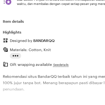
waktu, dan membalas dengan cepat setiap pesan yang mere
Item details
Highlights
Designed by
BANDARQQ
Materials: Cotton, Knit
Read
Gift wrapping available
the
Seedetails
full
Rekomendasi situs BandarQQ terbaik tahun ini yang m
description
100% jujur tanpa bot. Menang berapapun pasti dibayar 
penundaan.