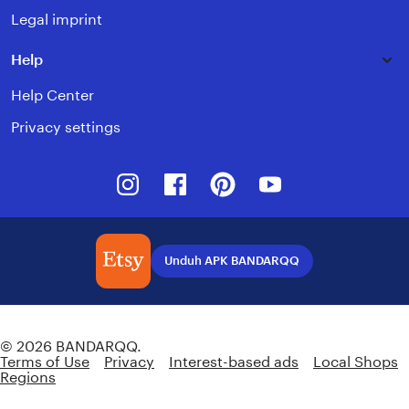
Legal imprint
Help
Help Center
Privacy settings
Instagram
Facebook
Pinterest
Youtube
Unduh APK BANDARQQ
Indonesia | English (US) | Rp (IDR)
© 2026 BANDARQQ.
Terms of Use
Privacy
Interest-based ads
Local Shops
Regions