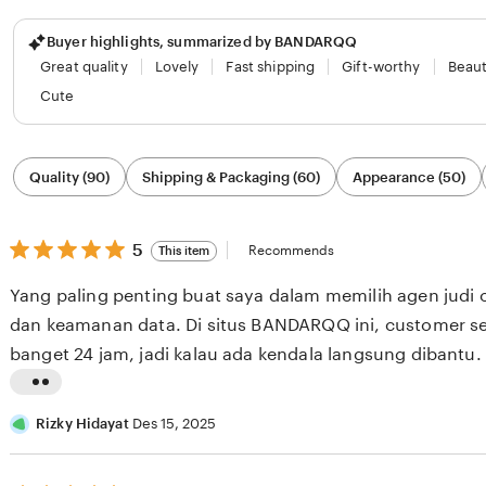
Buyer highlights, summarized by BANDARQQ
Great quality
Lovely
Fast shipping
Gift-worthy
Beaut
Cute
Filter
Quality (90)
Shipping & Packaging (60)
Appearance (50)
by
category
5
5
Recommends
This item
out
of
Yang paling penting buat saya dalam memilih agen judi 
5
stars
dan keamanan data. Di situs BANDARQQ ini, customer se
banget 24 jam, jadi kalau ada kendala langsung dibantu.
withdraw juga cepat dan tanpa ribet. Saya merasa data 
L
bermain di sini, sehingga bisa lebih fokus menikmati pe
i
Rizky Hidayat
Des 15, 2025
s
t